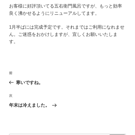
お客様に好評頂いてる五右衛門風呂ですが、もっと効率
良く沸かせるようにリニューアルしてます。
1月半ばには完成予定です。それまではご利用になれませ
ん。ご迷惑をおかけしますが、宜しくお願いいたしま
す。
投
過
前
稿
去
寒いですね。
ナ
の
ビ
投
次
次
稿
ゲ
の
年末は冷えました。
投
ー
稿
シ
ョ