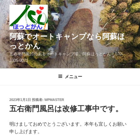
コ
ン
テ
ン
ツ
阿蘇でオートキャンプなら阿蘇ほ
へ
っとかん
ス
五右衛門風呂のあるオートキャンプ場、阿蘇ほっとかん！070-
キ
3305-9071
ッ
プ
メニュー
投
2023年1月1日
投稿者:
WPMASTER
稿
五右衛門風呂は改修工事中です。
日:
明けましておめでとうございます。本年も宜しくお願い
申し上げます。