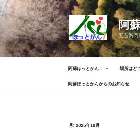
コ
ン
テ
阿
ン
ツ
五右衛門風
へ
ス
キ
ッ
阿蘇ほっとかん！
場所はど
プ
阿蘇ほっとかんからのお知らせ
月:
2025年10月