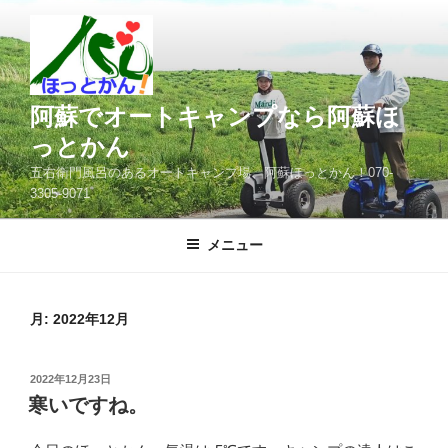
コ
ン
テ
ン
ツ
阿蘇でオートキャンプなら阿蘇ほ
へ
っとかん
ス
五右衛門風呂のあるオートキャンプ場、阿蘇ほっとかん！070-
キ
3305-9071
ッ
プ
メニュー
月:
2022年12月
投
2022年12月23日
稿
寒いですね。
日: