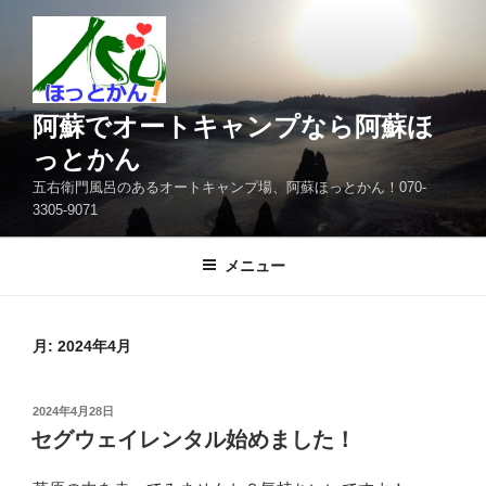
コ
ン
テ
ン
ツ
阿蘇でオートキャンプなら阿蘇ほ
へ
っとかん
ス
五右衛門風呂のあるオートキャンプ場、阿蘇ほっとかん！070-
キ
3305-9071
ッ
プ
メニュー
月:
2024年4月
投
2024年4月28日
稿
セグウェイレンタル始めました！
日: