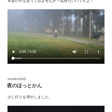
草原の中を走ってみませんか？気持ちいいですよ！
投
2024年4月28日
稿
夜のほっとかん
日:
少し灯りを増やしました。