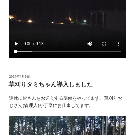
投
2024年4月9日
稿
草刈りタミちゃん導入しました
日:
連休に皆さんをお迎えする準備をやってます。草刈りお
じさん(管理人)が丁寧にお仕事してます。