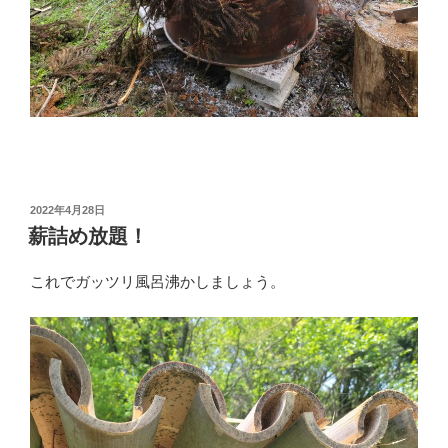
投
2022年4月28日
稿
薪詰め放題！
日:
これでガッツリ風呂沸かしましょう。