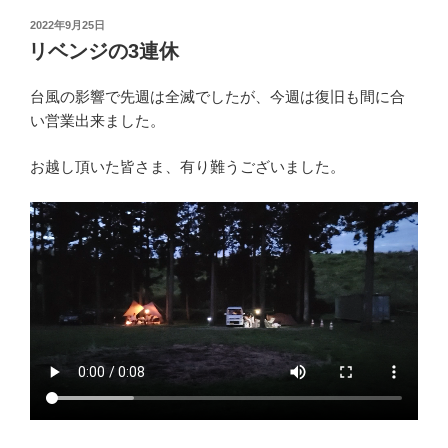
投
2022年9月25日
稿
リベンジの3連休
日:
台風の影響で先週は全滅でしたが、今週は復旧も間に合
い営業出来ました。
お越し頂いた皆さま、有り難うございました。