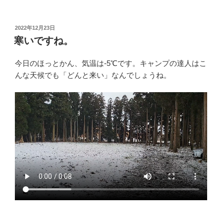
投
2022年12月23日
稿
寒いですね。
日:
今日のほっとかん、気温は-5℃です。キャンプの達人はこ
んな天候でも「どんと来い」なんでしょうね。