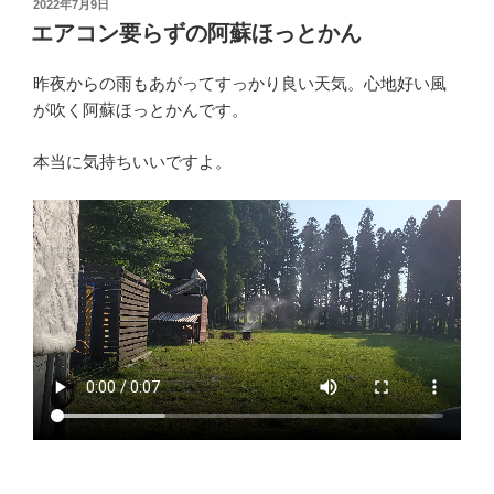
投
2022年7月9日
稿
エアコン要らずの阿蘇ほっとかん
日:
昨夜からの雨もあがってすっかり良い天気。心地好い風
が吹く阿蘇ほっとかんです。
本当に気持ちいいですよ。