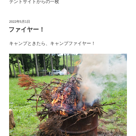
テントサイトからの一枚
投
2022年5月1日
稿
ファイヤー！
日:
キャンプときたら、キャンプファイヤー！