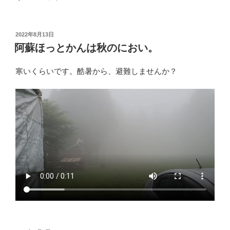
投
2022年8月13日
稿
阿蘇ほっとかんは秋のにおい。
日:
寒いくらいです。酷暑から、避難しませんか？