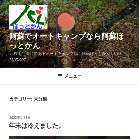
コ
ン
テ
ン
ツ
阿蘇でオートキャンプなら阿蘇ほ
へ
っとかん
ス
五右衛門風呂のあるオートキャンプ場、阿蘇ほっとかん！070-
キ
3305-9071
ッ
プ
メニュー
カテゴリー:
未分類
投
2023年1月1日
稿
年末は冷えました。
日: