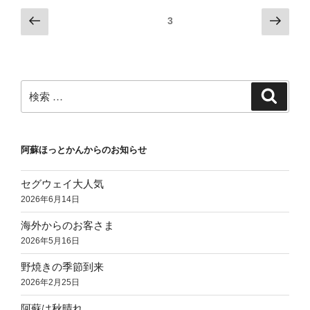
投
前
次
ページ
3
の
の
稿
ペ
ペ
ナ
ー
ー
ビ
ジ
ジ
検
検
ゲ
索
索:
ー
シ
阿蘇ほっとかんからのお知らせ
ョ
ン
セグウェイ大人気
2026年6月14日
海外からのお客さま
2026年5月16日
野焼きの季節到来
2026年2月25日
阿蘇は秋晴れ