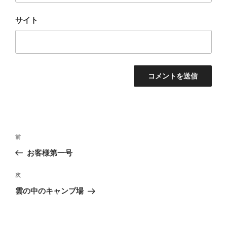
サイト
投
過
前
稿
去
お客様第一号
ナ
の
ビ
投
次
次
稿
ゲ
の
雲の中のキャンプ場
投
ー
稿
シ