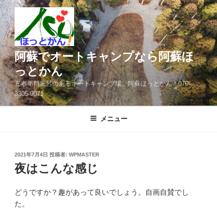
コ
ン
テ
ン
ツ
阿蘇でオートキャンプなら阿蘇ほ
へ
っとかん
ス
五右衛門風呂のあるオートキャンプ場、阿蘇ほっとかん！070-
キ
3305-9071
ッ
プ
メニュー
投
2021年7月4日
投稿者:
WPMASTER
稿
夜はこんな感じ
日:
どうですか？趣があって良いでしょう。自画自賛でし
た。